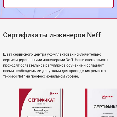
Замена П-образного уплотнителя
от 1600 ₽
Заказать
дверцы
Замена нижнего уплотнителя
от 1000 ₽
Заказать
дверцы
Замена заливного шланга с
от 1100 ₽
Заказать
системой Аквастоп
Сертификаты инженеров Neff
Замена заливного шланга
от 850 ₽
Заказать
Диагностика посудомоечной
бесплатно
Заказать
машины Neff
Штат сервисного центра укомплектован исключительно
сертифицированными инженерами Neff. Наши специалисты
проходят обязательное регулярное обучение и обладают
всеми необходимыми допусками для проведения ремонта
техники Neff на профессиональном уровне.