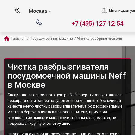
Москва
Мясницкая ул
▼
+7 (495) 127-12-54
Главная
/
Посудомоечная машина
/
Чистка разбрызгивателя
Чистка разбрызгивателя
посудомоечной машины Neff
в Москве
Специалисты сервисного центра Neff оперативно устраняют
неисправности вашей посудомоечной машины, обеспечивая
качественную чистку разбрызгивателей. Профессиональные
мастера бережно извлекают распылители, применяя
специальные щипцы и мягкие очистительные средства, не
повреждая хрупкую конструкцию.
Процедура очистки предусматривает тщательное удаление