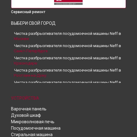
Сервисный ремонт
ВЫБЕРИ СВОЙ ГОРОД
Чистка разбрызгивателя посудомоечной машины Neff в
Москве
Чистка разбрызгивателя посудомоечной машины Neff в
Санкт-Петербурге
Чистка разбрызгивателя посудомоечной машины Neff в
Краснодаре
Чистка разбрызгивателя посудомоечной машины Neff в
Ростове-на-Дону
Чистка разбрызгивателя посудомоечной машины Neff в
Нижнем Новгороде
Чистка разбрызгивателя посудомоечной машины Neff в
УСТРОЙСТВА
Новосибирске
Чистка разбрызгивателя посудомоечной машины Neff в
Варочная панель
Челябинске
Духовой шкаф
Чистка разбрызгивателя посудомоечной машины Neff в
Микроволновая печь
Екатеринбурге
Посудомоечная машина
Чистка разбрызгивателя посудомоечной машины Neff в
Стиральная машина
Казани