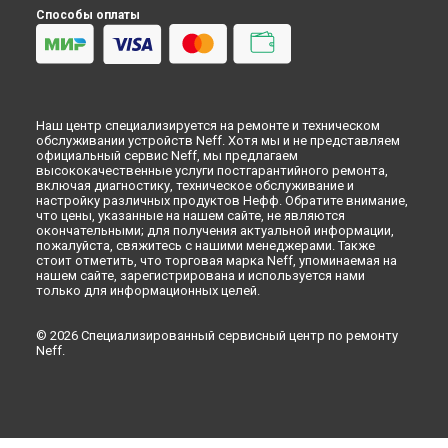
Чистка разбрызгивателя посудомоечной машины Neff в
Способы оплаты
Красноярске
Чистка разбрызгивателя посудомоечной машины Neff в
Перми
Чистка разбрызгивателя посудомоечной машины Neff в
Ульяновске
Наш центр специализируется на ремонте и техническом
Чистка разбрызгивателя посудомоечной машины Neff в
обслуживании устройств Neff. Хотя мы и не представляем
Кирове
официальный сервис Neff, мы предлагаем
высококачественные услуги постгарантийного ремонта,
Чистка разбрызгивателя посудомоечной машины Neff в
включая диагностику, техническое обслуживание и
Оренбурге
настройку различных продуктов Нефф. Обратите внимание,
Чистка разбрызгивателя посудомоечной машины Neff в
что цены, указанные на нашем сайте, не являются
окончательными; для получения актуальной информации,
Кемерово
пожалуйста, свяжитесь с нашими менеджерами. Также
Чистка разбрызгивателя посудомоечной машины Neff в
стоит отметить, что торговая марка Neff, упоминаемая на
Новокузнецке
нашем сайте, зарегистрирована и используется нами
только для информационных целей.
Чистка разбрызгивателя посудомоечной машины Neff в
Рязани
Чистка разбрызгивателя посудомоечной машины Neff в
© 2026 Специализированный сервисный центр по ремонту
Neff.
Астрахани
Чистка разбрызгивателя посудомоечной машины Neff в
Набережных Челнах
Чистка разбрызгивателя посудомоечной машины Neff в
Липецке