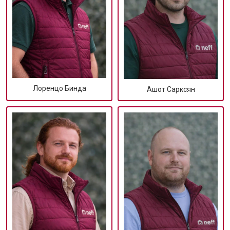
Лоренцо Бинда
Ашот Сарксян