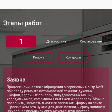
Ремонт механизма замка
от 1200 ₽
Заказать
Ремонт или замена системы защиты
от 1800 ₽
Заказать
от протечек
Этапы работ
Ремонт или замена пружины дверцы
от 1200 ₽
Заказать
Замена платы сенсорного
от 1100 ₽
Заказать
управления
1
Диагностика
Согласование
Замена водоприёмника
от 2450 ₽
Заказать
Замена панели управления
от 1550 ₽
Заказать
Ремонт
Контроль
Замена блока управления
от 2000 ₽
Заказать
Замена ТЭН посудомоечной
от 1750 ₽
Заказать
машины Neff
Заявка:
Ремонт/замена датчика
от 1590 ₽
Процесс начинается с обращения в сервисный центр Neff
Заказать
температуры
по поводу ремонта встраиваемой техники: духовых
шкафов, варочных панелей, посудомоечных машин,
Замена замка посудомоечной
от 1600 ₽
Заказать
холодильников, кофемашин, вытяжек и пароварок. Можно
машины Neff
позвонить, написать в чат или заполнить форму на сайте
— расскажем, что нужно для диагностики, и сразу запишем
Ремонт электропроводки
от 1250 ₽
Заказать
на удобное время или организуем выезд мастера.