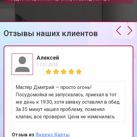
Замена шнура питания
от 1000 ₽
Заказать
Корпусный ремонт (замена резинок,
от 850 ₽
Заказать
креплений, кнопок)
Ремонт платы управления
Отзывы наших клиентов
от 2590 ₽
Заказать
(восстановление)
Замена датчика мутности
от 1900 ₽
Заказать
Алексей
Замена датчика соли
от 1100 ₽
Заказать
17.01.2025
Замена заливного клапана
от 1550 ₽
Заказать
Замена расходомера
от 1600 ₽
Заказать
Мастер Дмитрий — просто огонь!
Замена разбрызгивателя
от 750 ₽
Заказать
Посудомойка не запускалась, приехал в тот
же день к 19:30, хотя заявку оставлял в обед.
Замена пускового конденсатора
от 1550 ₽
Заказать
циркуляционного насоса
За 35 минут нашёл проблему, поменял
клапан, всё проверил. Цена не изменилась.
Замена проточного
от 2000 ₽
Заказать
нагревательного элемента
Теперь работает лучше, чем когда покупали.
Сохранил номер, всем уже разослал.
Замена прессостата
от 1590 ₽
Заказать
Отзыв из
Яндекс.Карты