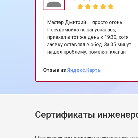
Ремонт или замена системы защиты
Мастер Дмитрий — просто огонь!
Ремонт или замена пружины двер
Посудомойка не запускалась,
приехал в тот же день к 19:30, хотя
заявку оставлял в обед. За 35 минут
Замена платы сенсорного управле
нашёл проблему, поменял клапан,
всё проверил. Цена не изменилась.
Теперь работает лучше, чем когда
Отзыв из
Яндекс.Карты
Замена водоприёмника
покупали. Сохранил номер, всем уже
разослал.
Замена панели управления
Сертификаты инженеро
Замена блока управления
Замена ТЭН посудомоечной машин
Штат сервисного центра укомплектован исключ