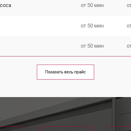
асоса
от 50 мин
о
от 50 мин
о
от 50 мин
о
ины Neff
от 100 мин
о
Показать весь прайс
от 40 мин
о
от 60 мин
о
от 50 мин
о