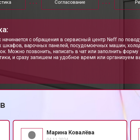
стика
Согласование
Р
от 60 мин
о
ка:
от 40 мин
о
 начинается с обращения в сервисный центр Neff по повод
 шкафов, варочных панелей, посудомоечных машин, холо
ок. Можно позвонить, написать в чат или заполнить форму 
тики, и сразу запишем на удобное время или организуем в
от 70 мин
о
от 50 мин
о
ов
от 60 мин
о
от 40 мин
о
Марина Ковалёва
04.11.2024