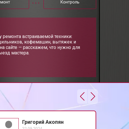
емонт
Контроль
т 1000 ₽
Заказать
т 850 ₽
у ремонта встраиваемой техники:
Заказать
дильников, кофемашин, вытяжек и
на сайте — расскажем, что нужно для
ыезд мастера.
т 2200 ₽
Заказать
т 2000 ₽
Заказать
т 1600 ₽
Заказать
т 1200 ₽
Заказать
Григорий Акопян
22.09.2024