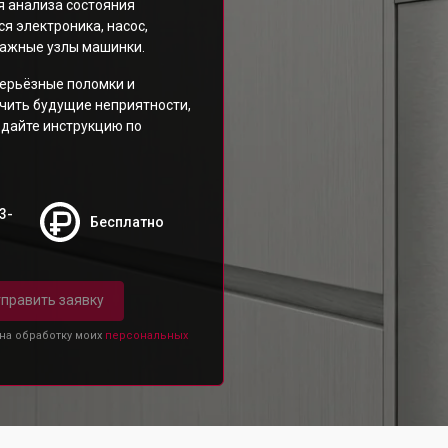
 анализа состояния
я электроника, насос,
важные узлы машинки.
ерьёзные поломки и
ючить будущие неприятности,
юдайте инструкцию по
3-
Бесплатно
править заявку
 на обработку моих
персональных