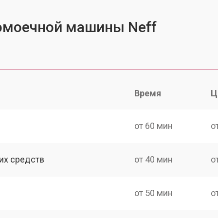
омоечной машины Neff
Время
Ц
от 60 мин
о
их средств
от 40 мин
о
от 50 мин
о