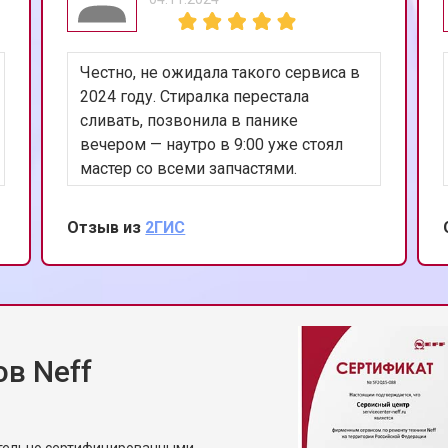
 от протечек
от 70 мин
о
Честно, не ожидала такого сервиса в
цы
от 40 мин
о
2024 году. Стиралка перестала
сливать, позвонила в панике
вечером — наутро в 9:00 уже стоял
ния
от 50 мин
о
мастер со всеми запчастями.
Поменял насос, показал старый
(действительно умер). Аккуратно, в
Отзыв из
2ГИС
от 50 мин
о
бахилах, всё убрал за собой. 10 из 10,
рекомендую!
от 60 мин
о
в Neff
от 50 мин
о
ы Neff
от 70 мин
о
ительно сертифицированными