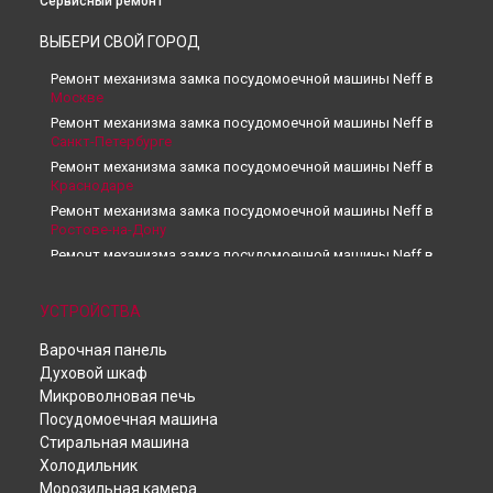
Сервисный ремонт
ВЫБЕРИ СВОЙ ГОРОД
Ремонт механизма замка посудомоечной машины Neff в
Москве
Ремонт механизма замка посудомоечной машины Neff в
Санкт-Петербурге
Ремонт механизма замка посудомоечной машины Neff в
Краснодаре
Ремонт механизма замка посудомоечной машины Neff в
Ростове-на-Дону
Ремонт механизма замка посудомоечной машины Neff в
Нижнем Новгороде
Ремонт механизма замка посудомоечной машины Neff в
УСТРОЙСТВА
Новосибирске
Ремонт механизма замка посудомоечной машины Neff в
Варочная панель
Челябинске
Духовой шкаф
Ремонт механизма замка посудомоечной машины Neff в
Микроволновая печь
Екатеринбурге
Посудомоечная машина
Ремонт механизма замка посудомоечной машины Neff в
Стиральная машина
Казани
Холодильник
Ремонт механизма замка посудомоечной машины Neff в
Морозильная камера