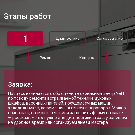
Ремонт или замена системы защиты
от 1800 ₽
Заказать
от протечек
Этапы работ
Ремонт или замена пружины дверцы
от 1200 ₽
Заказать
Замена платы сенсорного
от 1100 ₽
Заказать
управления
1
Диагностика
Согласование
Замена водоприёмника
от 2450 ₽
Заказать
Замена панели управления
от 1550 ₽
Заказать
Ремонт
Контроль
Замена блока управления
от 2000 ₽
Заказать
Замена ТЭН посудомоечной
от 1750 ₽
Заказать
машины Neff
Заявка:
Ремонт/замена датчика
от 1590 ₽
Процесс начинается с обращения в сервисный центр Neff
Заказать
температуры
по поводу ремонта встраиваемой техники: духовых
шкафов, варочных панелей, посудомоечных машин,
Замена замка посудомоечной
от 1600 ₽
Заказать
холодильников, кофемашин, вытяжек и пароварок. Можно
машины Neff
позвонить, написать в чат или заполнить форму на сайте
— расскажем, что нужно для диагностики, и сразу запишем
Ремонт электропроводки
от 1250 ₽
Заказать
на удобное время или организуем выезд мастера.
Замена шнура питания
от 1000 ₽
Заказать