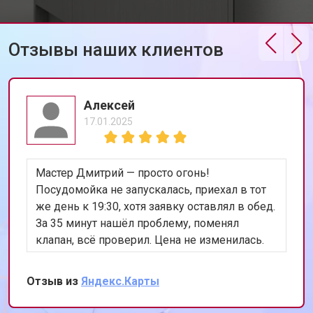
Корпусный ремонт (замена резинок,
от 850 ₽
Заказать
креплений, кнопок)
Ремонт платы управления
Отзывы наших клиентов
от 2590 ₽
Заказать
(восстановление)
Замена датчика мутности
от 1900 ₽
Заказать
Алексей
Замена датчика соли
от 1100 ₽
Заказать
17.01.2025
Замена заливного клапана
от 1550 ₽
Заказать
Замена расходомера
от 1600 ₽
Заказать
Мастер Дмитрий — просто огонь!
Замена разбрызгивателя
от 750 ₽
Заказать
Посудомойка не запускалась, приехал в тот
же день к 19:30, хотя заявку оставлял в обед.
Замена пускового конденсатора
от 1550 ₽
Заказать
циркуляционного насоса
За 35 минут нашёл проблему, поменял
клапан, всё проверил. Цена не изменилась.
Замена проточного
от 2000 ₽
Заказать
нагревательного элемента
Теперь работает лучше, чем когда покупали.
Сохранил номер, всем уже разослал.
Замена прессостата
от 1590 ₽
Заказать
Отзыв из
Яндекс.Карты
Замена П-образного уплотнителя
от 1600 ₽
Заказать
дверцы