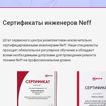
Замена нижнего уплотнителя
от 1000 ₽
Заказать
дверцы
Замена заливного шланга с
от 1100 ₽
Заказать
системой Аквастоп
Сертификаты инженеров Neff
Замена заливного шланга
от 850 ₽
Заказать
Диагностика посудомоечной
бесплатно
Заказать
машины Neff
Штат сервисного центра укомплектован исключительно
сертифицированными инженерами Neff. Наши специалисты
проходят обязательное регулярное обучение и обладают
всеми необходимыми допусками для проведения ремонта
техники Neff на профессиональном уровне.