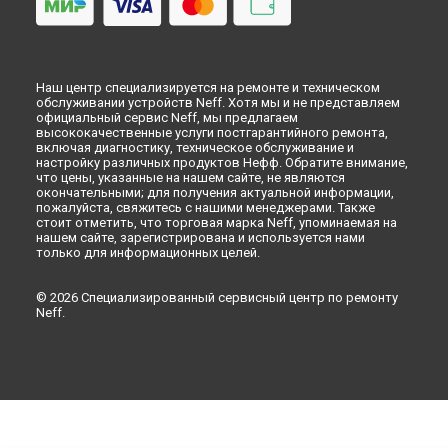
Ремонт механизма замка посудомоечной машины Neff в
Перми
Ремонт механизма замка посудомоечной машины Neff в
Ульяновске
Наш центр специализируется на ремонте и техническом
Ремонт механизма замка посудомоечной машины Neff в
обслуживании устройств Neff. Хотя мы и не представляем
Кирове
официальный сервис Neff, мы предлагаем
высококачественные услуги постгарантийного ремонта,
Ремонт механизма замка посудомоечной машины Neff в
включая диагностику, техническое обслуживание и
Оренбурге
настройку различных продуктов Нефф. Обратите внимание,
Ремонт механизма замка посудомоечной машины Neff в
что цены, указанные на нашем сайте, не являются
окончательными; для получения актуальной информации,
Кемерово
пожалуйста, свяжитесь с нашими менеджерами. Также
Ремонт механизма замка посудомоечной машины Neff в
стоит отметить, что торговая марка Neff, упоминаемая на
Новокузнецке
нашем сайте, зарегистрирована и используется нами
только для информационных целей.
Ремонт механизма замка посудомоечной машины Neff в
Рязани
Ремонт механизма замка посудомоечной машины Neff в
© 2026 Специализированный сервисный центр по ремонту
Neff.
Астрахани
Ремонт механизма замка посудомоечной машины Neff в
Набережных Челнах
Ремонт механизма замка посудомоечной машины Neff в
Липецке