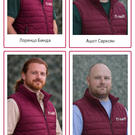
Лоренцо Бинда
Ашот Сарксян