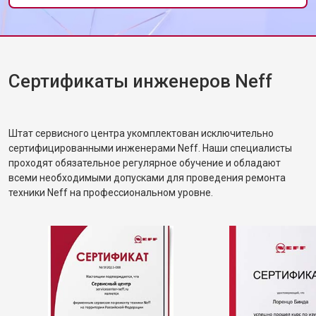
от 1600 ₽
Заказать
дверцы
Замена нижнего уплотнителя
от 1000 ₽
Заказать
дверцы
Замена заливного шланга с
от 1100 ₽
Заказать
системой Аквастоп
Сертификаты инженеров Neff
Замена заливного шланга
от 850 ₽
Заказать
Диагностика посудомоечной
бесплатно
Заказать
машины Neff
Штат сервисного центра укомплектован исключительно
сертифицированными инженерами Neff. Наши специалисты
проходят обязательное регулярное обучение и обладают
всеми необходимыми допусками для проведения ремонта
техники Neff на профессиональном уровне.