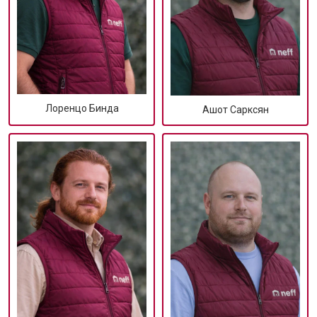
Лоренцо Бинда
Ашот Сарксян