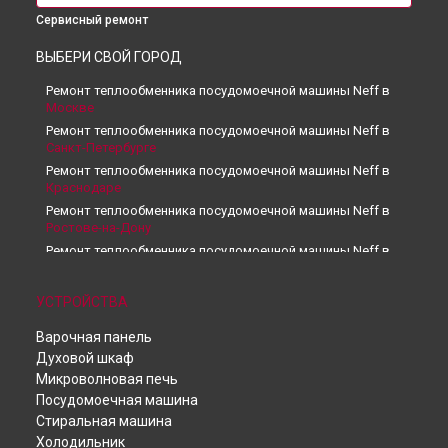
Сервисный ремонт
ВЫБЕРИ СВОЙ ГОРОД
Ремонт теплообменника посудомоечной машины Neff в
Москве
Ремонт теплообменника посудомоечной машины Neff в
Санкт-Петербурге
Ремонт теплообменника посудомоечной машины Neff в
Краснодаре
Ремонт теплообменника посудомоечной машины Neff в
Ростове-на-Дону
Ремонт теплообменника посудомоечной машины Neff в
Нижнем Новгороде
Ремонт теплообменника посудомоечной машины Neff в
УСТРОЙСТВА
Новосибирске
Ремонт теплообменника посудомоечной машины Neff в
Варочная панель
Челябинске
Духовой шкаф
Ремонт теплообменника посудомоечной машины Neff в
Микроволновая печь
Екатеринбурге
Посудомоечная машина
Ремонт теплообменника посудомоечной машины Neff в
Стиральная машина
Казани
Холодильник