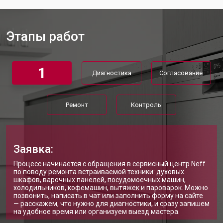
Ремонт механизма замка
от 1200 ₽
Заказать
Ремонт или замена системы защиты
от 1800 ₽
Заказать
от протечек
Этапы работ
Ремонт или замена пружины дверцы
от 1200 ₽
Заказать
Замена платы сенсорного
от 1100 ₽
Заказать
управления
1
Диагностика
Согласование
Замена водоприёмника
от 2450 ₽
Заказать
Замена панели управления
от 1550 ₽
Заказать
Ремонт
Контроль
Замена блока управления
от 2000 ₽
Заказать
Замена ТЭН посудомоечной
от 1750 ₽
Заказать
машины Neff
Заявка:
Ремонт/замена датчика
от 1590 ₽
Процесс начинается с обращения в сервисный центр Neff
Заказать
температуры
по поводу ремонта встраиваемой техники: духовых
шкафов, варочных панелей, посудомоечных машин,
Замена замка посудомоечной
от 1600 ₽
Заказать
холодильников, кофемашин, вытяжек и пароварок. Можно
машины Neff
позвонить, написать в чат или заполнить форму на сайте
— расскажем, что нужно для диагностики, и сразу запишем
Ремонт электропроводки
от 1250 ₽
Заказать
на удобное время или организуем выезд мастера.