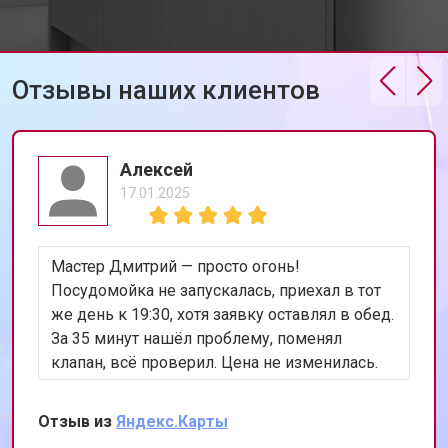
Замена шнура питания
от 1000 ₽
Заказать
Корпусный ремонт (замена резинок,
от 850 ₽
Заказать
креплений, кнопок)
Ремонт платы управления
Отзывы наших клиентов
от 2590 ₽
Заказать
(восстановление)
Замена датчика мутности
от 1900 ₽
Заказать
Алексей
Замена датчика соли
от 1100 ₽
Заказать
17.01.2025
Замена заливного клапана
от 1550 ₽
Заказать
Замена расходомера
от 1600 ₽
Заказать
Мастер Дмитрий — просто огонь!
Замена разбрызгивателя
от 750 ₽
Заказать
Посудомойка не запускалась, приехал в тот
же день к 19:30, хотя заявку оставлял в обед.
Замена пускового конденсатора
от 1550 ₽
Заказать
циркуляционного насоса
За 35 минут нашёл проблему, поменял
клапан, всё проверил. Цена не изменилась.
Замена проточного
от 2000 ₽
Заказать
нагревательного элемента
Теперь работает лучше, чем когда покупали.
Сохранил номер, всем уже разослал.
Замена прессостата
от 1590 ₽
Заказать
Отзыв из
Яндекс.Карты
Замена П-образного уплотнителя