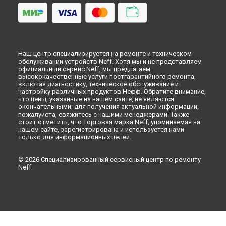
Красноярске
Ремонт теплообменника посудомоечной машины Neff в
Перми
Ремонт теплообменника посудомоечной машины Neff в
Ульяновске
Наш центр специализируется на ремонте и техническом
Ремонт теплообменника посудомоечной машины Neff в
обслуживании устройств Neff. Хотя мы и не представляем
Кирове
официальный сервис Neff, мы предлагаем
высококачественные услуги постгарантийного ремонта,
Ремонт теплообменника посудомоечной машины Neff в
включая диагностику, техническое обслуживание и
Оренбурге
настройку различных продуктов Нефф. Обратите внимание,
Ремонт теплообменника посудомоечной машины Neff в
что цены, указанные на нашем сайте, не являются
окончательными; для получения актуальной информации,
Кемерово
пожалуйста, свяжитесь с нашими менеджерами. Также
Ремонт теплообменника посудомоечной машины Neff в
стоит отметить, что торговая марка Neff, упоминаемая на
Новокузнецке
нашем сайте, зарегистрирована и используется нами
только для информационных целей.
Ремонт теплообменника посудомоечной машины Neff в
Рязани
Ремонт теплообменника посудомоечной машины Neff в
© 2026 Специализированный сервисный центр по ремонту
Neff.
Астрахани
Ремонт теплообменника посудомоечной машины Neff в
Набережных Челнах
Ремонт теплообменника посудомоечной машины Neff в
Липецке