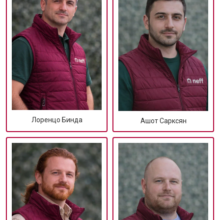
Лоренцо Бинда
Ашот Сарксян