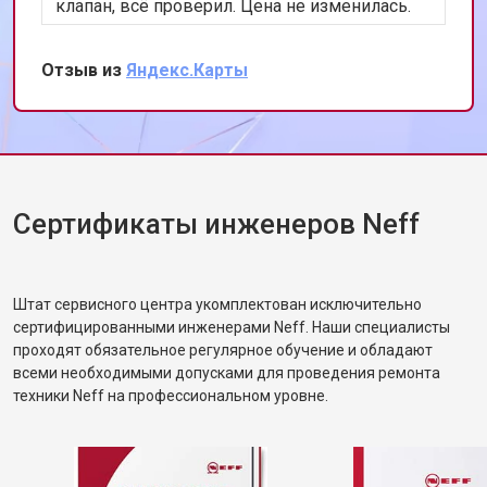
Замена проточного
клапан, всё проверил. Цена не изменилась.
от 2000 ₽
Заказать
нагревательного элемента
Теперь работает лучше, чем когда покупали.
Сохранил номер, всем уже разослал.
Замена прессостата
от 1590 ₽
Заказать
Отзыв из
Яндекс.Карты
Замена П-образного уплотнителя
от 1600 ₽
Заказать
дверцы
Замена нижнего уплотнителя
от 1000 ₽
Заказать
дверцы
Замена заливного шланга с
от 1100 ₽
Заказать
системой Аквастоп
Сертификаты инженеров Neff
Замена заливного шланга
от 850 ₽
Заказать
Диагностика посудомоечной
бесплатно
Заказать
машины Neff
Штат сервисного центра укомплектован исключительно
сертифицированными инженерами Neff. Наши специалисты
проходят обязательное регулярное обучение и обладают
всеми необходимыми допусками для проведения ремонта
техники Neff на профессиональном уровне.