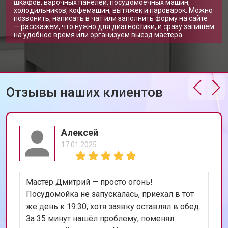
Замена замка посудомоечной
шкафов, варочных панелей, посудомоечных машин,
от 1600 ₽
Заказать
машины Neff
холодильников, кофемашин, вытяжек и пароварок. Можно
позвонить, написать в чат или заполнить форму на сайте
— расскажем, что нужно для диагностики, и сразу запишем
Ремонт электропроводки
от 1250 ₽
Заказать
на удобное время или организуем выезд мастера.
Замена шнура питания
от 1000 ₽
Заказать
Корпусный ремонт (замена резинок,
от 850 ₽
Заказать
креплений, кнопок)
Ремонт платы управления
Отзывы наших клиентов
от 2590 ₽
Заказать
(восстановление)
Замена датчика мутности
от 1900 ₽
Заказать
Замена датчика соли
от 1100 ₽
Заказать
Алексей
17.01.2025
Замена заливного клапана
от 1550 ₽
Заказать
Замена расходомера
от 1600 ₽
Заказать
Мастер Дмитрий — просто огонь!
Замена разбрызгивателя
от 750 ₽
Заказать
Посудомойка не запускалась, приехал в тот
же день к 19:30, хотя заявку оставлял в обед.
Замена пускового конденсатора
от 1550 ₽
Заказать
циркуляционного насоса
За 35 минут нашёл проблему, поменял