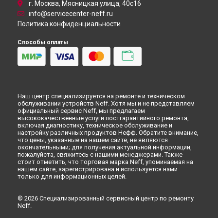
Ремонт/замена датчика температуры посудомоечной
г. Москва, Мясницкая улица, 40с16
машины Neff в
Самаре
info@servicecenter-neff.ru
Ремонт/замена датчика температуры посудомоечной
Политика конфиденциальности
машины Neff в
Омске
Ремонт/замена датчика температуры посудомоечной
Способы оплаты
машины Neff в
Красноярске
Ремонт/замена датчика температуры посудомоечной
машины Neff в
Перми
Ремонт/замена датчика температуры посудомоечной
машины Neff в
Ульяновске
Наш центр специализируется на ремонте и техническом
Ремонт/замена датчика температуры посудомоечной
обслуживании устройств Neff. Хотя мы и не представляем
машины Neff в
Кирове
официальный сервис Neff, мы предлагаем
высококачественные услуги постгарантийного ремонта,
Ремонт/замена датчика температуры посудомоечной
включая диагностику, техническое обслуживание и
машины Neff в
Оренбурге
настройку различных продуктов Нефф. Обратите внимание,
Ремонт/замена датчика температуры посудомоечной
что цены, указанные на нашем сайте, не являются
окончательными; для получения актуальной информации,
машины Neff в
Кемерово
пожалуйста, свяжитесь с нашими менеджерами. Также
Ремонт/замена датчика температуры посудомоечной
стоит отметить, что торговая марка Neff, упоминаемая на
машины Neff в
Новокузнецке
нашем сайте, зарегистрирована и используется нами
только для информационных целей.
Ремонт/замена датчика температуры посудомоечной
машины Neff в
Рязани
Ремонт/замена датчика температуры посудомоечной
© 2026 Специализированный сервисный центр по ремонту
Neff.
машины Neff в
Астрахани
Ремонт/замена датчика температуры посудомоечной