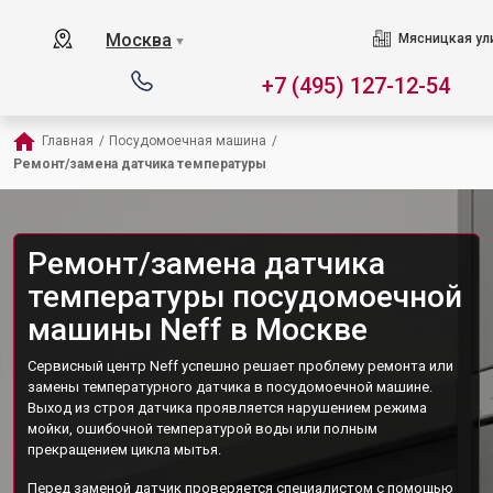
Москва
Мясницкая ул
▼
+7 (495) 127-12-54
Главная
/
Посудомоечная машина
/
Ремонт/замена датчика температуры
Ремонт/замена датчика
температуры посудомоечной
машины Neff в Москве
Сервисный центр Neff успешно решает проблему ремонта или
замены температурного датчика в посудомоечной машине.
Выход из строя датчика проявляется нарушением режима
мойки, ошибочной температурой воды или полным
прекращением цикла мытья.
Перед заменой датчик проверяется специалистом с помощью