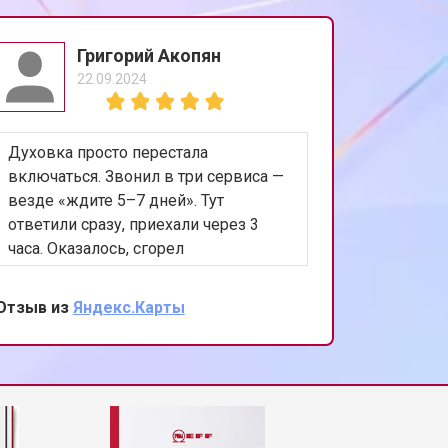
т 1200 ₽
Заказать
Григорий Акопян
22.09.2024
т 1800 ₽
Заказать
Духовка просто перестала
Сломалс
т 1200 ₽
Заказать
включаться. Звонил в три сервиса —
уже мыс
везде «ждите 5–7 дней». Тут
Новый го
ответили сразу, приехали через 3
Позвонил
т 1100 ₽
Заказать
часа. Оказалось, сгорел
уже был
предохранитель и ещё мелочь.
фреон, 
Починили на месте за 20 минут. Цена
запаял. 
Отзыв из
Яндекс.Карты
Отзыв из
т 2450 ₽
Заказать
в два раза ниже, чем называли
Чудеса, 
другие. Спасибо, что спасли
выходные!
т 1550 ₽
Заказать