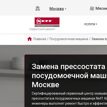
Мясни
Москва
▼
УСЛУГИ
Сервисный ремонт
Главная
/
Посудомоечная машина
/
Замена п
Замена прессостата
посудомоечной маши
Москве
Сертифицированный сервисный центр оказывае
прессостата в посудомоечных машинах Neff.
инженеры выполнят ремонт быстро и эффекти