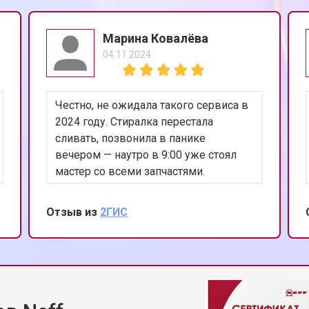
от 40 мин
о
Марина Ковалёва
04.11.2024
 от протечек
от 70 мин
о
Честно, не ожидала такого сервиса в
цы
от 40 мин
о
2024 году. Стиралка перестала
сливать, позвонила в панике
вечером — наутро в 9:00 уже стоял
ния
от 50 мин
о
мастер со всеми запчастями.
Поменял насос, показал старый
(действительно умер). Аккуратно, в
Отзыв из
2ГИС
от 50 мин
о
бахилах, всё убрал за собой. 10 из 10,
рекомендую!
от 60 мин
о