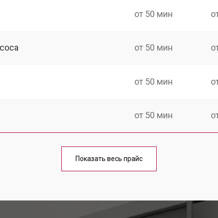
от 50 мин
о
асоса
от 50 мин
о
от 50 мин
о
от 50 мин
о
ины Neff
от 100 мин
о
Показать весь прайс
от 40 мин
о
от 60 мин
о