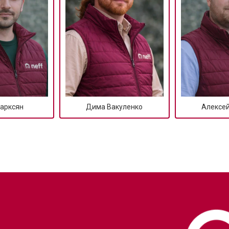
овление)
от 80 мин
о
от 50 мин
о
от 50 мин
о
арксян
Дима Вакуленко
Алексе
от 50 мин
о
от 60 мин
о
от 40 мин
о
?