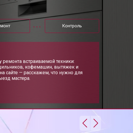
т 1600 ₽
Заказать
емонт
Контроль
т 1000 ₽
Заказать
т 850 ₽
у ремонта встраиваемой техники:
Заказать
дильников, кофемашин, вытяжек и
на сайте — расскажем, что нужно для
ыезд мастера.
т 2200 ₽
Заказать
т 2000 ₽
Заказать
т 1600 ₽
Заказать