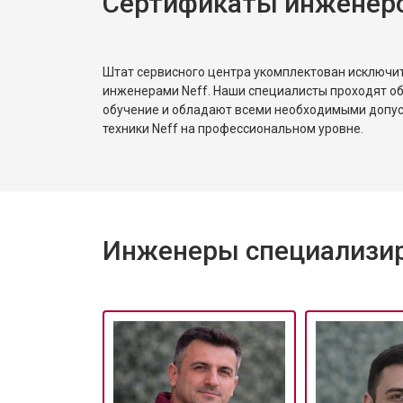
Сертификаты инженеро
Замена блока управления
Замена ТЭН посудомоечной машин
Штат сервисного центра укомплектован исключ
инженерами Neff. Наши специалисты проходят о
обучение и обладают всеми необходимыми допу
Ремонт/замена датчика температу
техники Neff на профессиональном уровне.
Замена замка посудомоечной маш
Инженеры специализир
Ремонт электропроводки
Замена шнура питания
Корпусный ремонт (замена резинок,