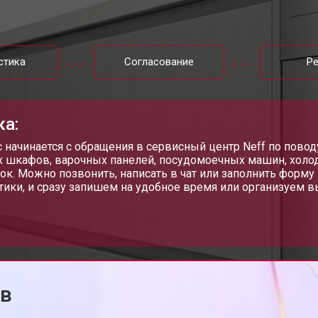
от 50 мин
о
стика
Согласование
Р
от 60 мин
о
ка:
от 40 мин
о
 начинается с обращения в сервисный центр Neff по повод
 шкафов, варочных панелей, посудомоечных машин, холо
ок. Можно позвонить, написать в чат или заполнить форму 
тики, и сразу запишем на удобное время или организуем в
от 70 мин
о
от 50 мин
о
ов
от 60 мин
о