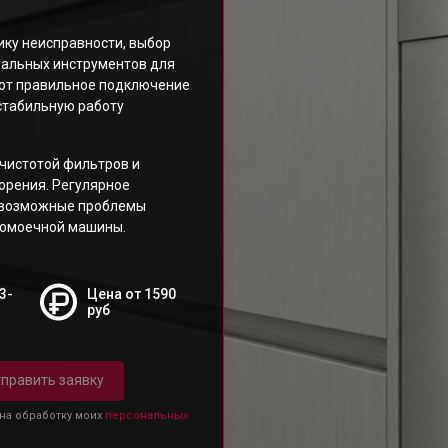
ку неисправности, выбор
иальных инструментов для
ют правильное подключение
 стабильную работу
чистотой фильтров и
орения. Регулярное
ь возможные проблемы
домоечной машины.
3-
Цена от 1590
руб
править заявку
 на обработку моих
персональных