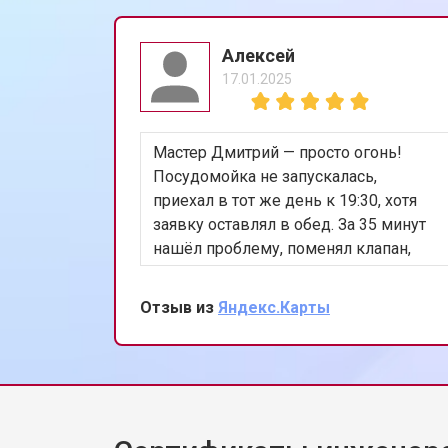
Ремонт механизма замка
Алексей
17.01.2025
Ремонт или замена системы защиты
Мастер Дмитрий — просто огонь!
Ремонт или замена пружины двер
Посудомойка не запускалась,
приехал в тот же день к 19:30, хотя
заявку оставлял в обед. За 35 минут
Замена платы сенсорного управле
нашёл проблему, поменял клапан,
всё проверил. Цена не изменилась.
Теперь работает лучше, чем когда
Отзыв из
Яндекс.Карты
Замена водоприёмника
покупали. Сохранил номер, всем уже
разослал.
Замена панели управления