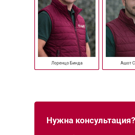
Ремонт платы управления (восстан
Замена датчика мутности
Замена датчика соли
Лоренцо Бинда
Ашот С
Замена заливного клапана
Замена расходомера
Замена разбрызгивателя
Нужна консультация