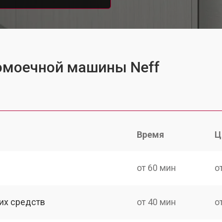
омоечной машины Neff
Время
Ц
от 60 мин
о
их средств
от 40 мин
о