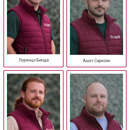
Лоренцо Бинда
Ашот Сарксян