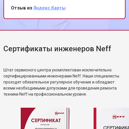
Сохранил номер, всем уже разослал.
Замена прессостата
от 1590 ₽
Заказать
Отзыв из
Яндекс.Карты
Замена П-образного уплотнителя
от 1600 ₽
Заказать
дверцы
Замена нижнего уплотнителя
от 1000 ₽
Заказать
дверцы
Замена заливного шланга с
от 1100 ₽
Заказать
системой Аквастоп
Сертификаты инженеров Neff
Замена заливного шланга
от 850 ₽
Заказать
Диагностика посудомоечной
бесплатно
Заказать
машины Neff
Штат сервисного центра укомплектован исключительно
сертифицированными инженерами Neff. Наши специалисты
проходят обязательное регулярное обучение и обладают
всеми необходимыми допусками для проведения ремонта
техники Neff на профессиональном уровне.