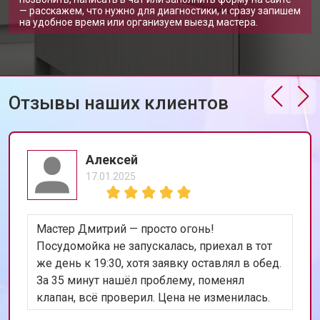
Замена замка посудомоечной
— расскажем, что нужно для диагностики, и сразу запишем
от 1600 ₽
Заказать
машины Neff
на удобное время или организуем выезд мастера.
Ремонт электропроводки
от 1250 ₽
Заказать
Замена шнура питания
от 1000 ₽
Заказать
Корпусный ремонт (замена резинок,
Отзывы наших клиентов
от 850 ₽
Заказать
креплений, кнопок)
Ремонт платы управления
от 2590 ₽
Заказать
(восстановление)
Алексей
Замена датчика мутности
от 1900 ₽
Заказать
17.01.2025
Замена датчика соли
от 1100 ₽
Заказать
Замена заливного клапана
от 1550 ₽
Заказать
Мастер Дмитрий — просто огонь!
Замена расходомера
от 1600 ₽
Заказать
Посудомойка не запускалась, приехал в тот
же день к 19:30, хотя заявку оставлял в обед.
Замена пускового конденсатора
от 1550 ₽
Заказать
циркуляционного насоса
За 35 минут нашёл проблему, поменял
клапан, всё проверил. Цена не изменилась.
Замена проточного
от 2000 ₽
Заказать
нагревательного элемента
Теперь работает лучше, чем когда покупали.