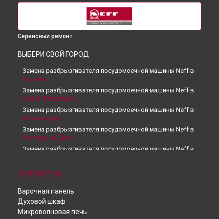
Сервисный ремонт
ВЫБЕРИ СВОЙ ГОРОД
Замена разбрызгивателя посудомоечной машины Neff в
Москве
Замена разбрызгивателя посудомоечной машины Neff в
Санкт-Петербурге
Замена разбрызгивателя посудомоечной машины Neff в
Краснодаре
Замена разбрызгивателя посудомоечной машины Neff в
Ростове-на-Дону
Замена разбрызгивателя посудомоечной машины Neff в
Нижнем Новгороде
Замена разбрызгивателя посудомоечной машины Neff в
УСТРОЙСТВА
Новосибирске
Замена разбрызгивателя посудомоечной машины Neff в
Варочная панель
Челябинске
Духовой шкаф
Замена разбрызгивателя посудомоечной машины Neff в
Микроволновая печь
Екатеринбурге