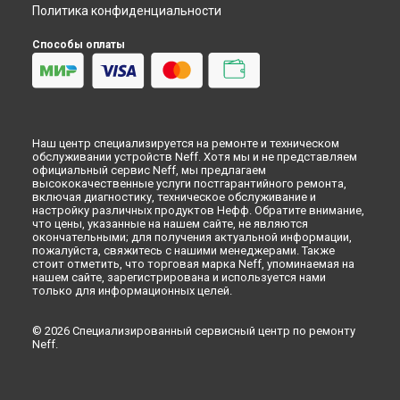
Замена разбрызгивателя посудомоечной машины Neff в
Политика конфиденциальности
Омске
Замена разбрызгивателя посудомоечной машины Neff в
Способы оплаты
Красноярске
Замена разбрызгивателя посудомоечной машины Neff в
Перми
Замена разбрызгивателя посудомоечной машины Neff в
Ульяновске
Наш центр специализируется на ремонте и техническом
Замена разбрызгивателя посудомоечной машины Neff в
обслуживании устройств Neff. Хотя мы и не представляем
Кирове
официальный сервис Neff, мы предлагаем
высококачественные услуги постгарантийного ремонта,
Замена разбрызгивателя посудомоечной машины Neff в
включая диагностику, техническое обслуживание и
Оренбурге
настройку различных продуктов Нефф. Обратите внимание,
Замена разбрызгивателя посудомоечной машины Neff в
что цены, указанные на нашем сайте, не являются
окончательными; для получения актуальной информации,
Кемерово
пожалуйста, свяжитесь с нашими менеджерами. Также
Замена разбрызгивателя посудомоечной машины Neff в
стоит отметить, что торговая марка Neff, упоминаемая на
Новокузнецке
нашем сайте, зарегистрирована и используется нами
только для информационных целей.
Замена разбрызгивателя посудомоечной машины Neff в
Рязани
Замена разбрызгивателя посудомоечной машины Neff в
© 2026 Специализированный сервисный центр по ремонту
Neff.
Астрахани
Замена разбрызгивателя посудомоечной машины Neff в
Набережных Челнах