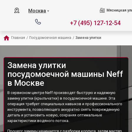
Москва
Мясницкая ул
▼
+7 (495) 127-12-54
Главная
/
Посудомоечная машина
/
Замена улитки
Замена улитки
посудомоечной машины Neff
в Москве
В сервисном центре Neff производят быструю и надежную
замену улитки (крыльчатки) в посудомоечной машине. Эта
операция требует специальных навыков и профессионального
инструмента, позволяющего аккуратно снять поврежденную
деталь и установить новую, сохраняя оптимальные
характеристики водяного потока.
Процесс замены начинается с разборки корпуса, затем мастер