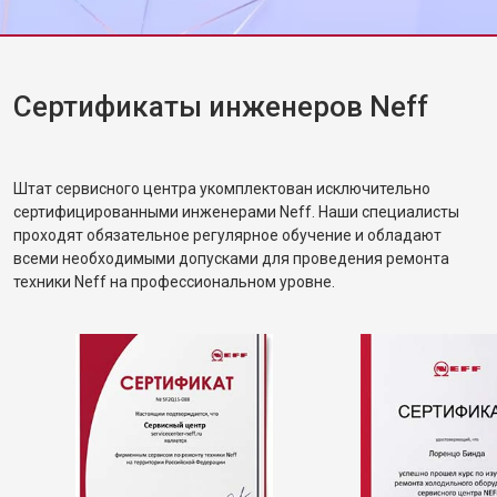
Замена нижнего уплотнителя
от 1000 ₽
Заказать
дверцы
Замена заливного шланга с
от 1100 ₽
Заказать
системой Аквастоп
Сертификаты инженеров Neff
Замена заливного шланга
от 850 ₽
Заказать
Диагностика посудомоечной
бесплатно
Заказать
машины Neff
Штат сервисного центра укомплектован исключительно
сертифицированными инженерами Neff. Наши специалисты
проходят обязательное регулярное обучение и обладают
всеми необходимыми допусками для проведения ремонта
техники Neff на профессиональном уровне.