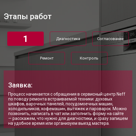
Ремонт или замена системы защиты
от 1800 ₽
Заказать
от протечек
Этапы работ
Ремонт или замена пружины дверцы
от 1200 ₽
Заказать
Замена платы сенсорного
от 1100 ₽
Заказать
управления
1
Диагностика
Согласование
Замена водоприёмника
от 2450 ₽
Заказать
Замена панели управления
от 1550 ₽
Заказать
Ремонт
Контроль
Замена блока управления
от 2000 ₽
Заказать
Замена ТЭН посудомоечной
от 1750 ₽
Заказать
машины Neff
Заявка:
Ремонт/замена датчика
от 1590 ₽
Заказать
Процесс начинается с обращения в сервисный центр Neff
температуры
по поводу ремонта встраиваемой техники: духовых
Замена замка посудомоечной
шкафов, варочных панелей, посудомоечных машин,
от 1600 ₽
Заказать
машины Neff
холодильников, кофемашин, вытяжек и пароварок. Можно
позвонить, написать в чат или заполнить форму на сайте
— расскажем, что нужно для диагностики, и сразу запишем
Ремонт электропроводки
от 1250 ₽
Заказать
на удобное время или организуем выезд мастера.
Замена шнура питания
от 1000 ₽
Заказать