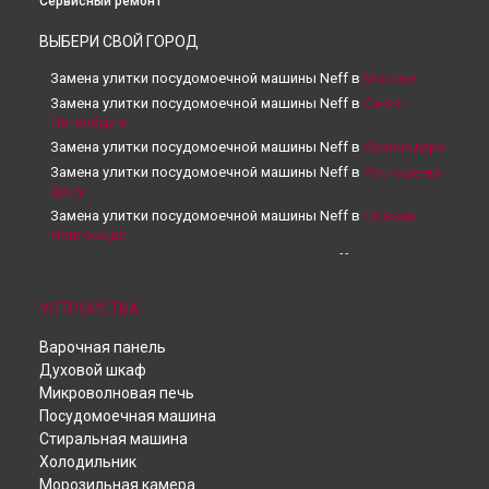
Сервисный ремонт
ВЫБЕРИ СВОЙ ГОРОД
Замена улитки посудомоечной машины Neff в
Москве
Замена улитки посудомоечной машины Neff в
Санкт-
Петербурге
Замена улитки посудомоечной машины Neff в
Краснодаре
Замена улитки посудомоечной машины Neff в
Ростове-на-
Дону
Замена улитки посудомоечной машины Neff в
Нижнем
Новгороде
Замена улитки посудомоечной машины Neff в
Новосибирске
Замена улитки посудомоечной машины Neff в
Челябинске
УСТРОЙСТВА
Замена улитки посудомоечной машины Neff в
Варочная панель
Екатеринбурге
Духовой шкаф
Замена улитки посудомоечной машины Neff в
Казани
Микроволновая печь
Замена улитки посудомоечной машины Neff в
Уфе
Посудомоечная машина
Замена улитки посудомоечной машины Neff в
Воронеже
Стиральная машина
Замена улитки посудомоечной машины Neff в
Волгограде
Холодильник
Замена улитки посудомоечной машины Neff в
Барнауле
Морозильная камера