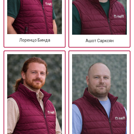
Лоренцо Бинда
Ашот Сарксян