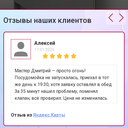
Корпусный ремонт (замена резинок,
от 850 ₽
Заказать
креплений, кнопок)
Ремонт платы управления
Отзывы наших клиентов
от 2590 ₽
Заказать
(восстановление)
Замена датчика мутности
от 1900 ₽
Заказать
Замена датчика соли
от 1100 ₽
Заказать
Алексей
17.01.2025
Замена заливного клапана
от 1550 ₽
Заказать
Замена расходомера
от 1600 ₽
Заказать
Мастер Дмитрий — просто огонь!
Замена разбрызгивателя
от 750 ₽
Заказать
Посудомойка не запускалась, приехал в тот
же день к 19:30, хотя заявку оставлял в обед.
Замена пускового конденсатора
от 1550 ₽
Заказать
циркуляционного насоса
За 35 минут нашёл проблему, поменял
Замена проточного
клапан, всё проверил. Цена не изменилась.
от 2000 ₽
Заказать
нагревательного элемента
Теперь работает лучше, чем когда покупали.
Сохранил номер, всем уже разослал.
Замена прессостата
от 1590 ₽
Заказать
Отзыв из
Яндекс.Карты
Замена П-образного уплотнителя
от 1600 ₽
Заказать
дверцы