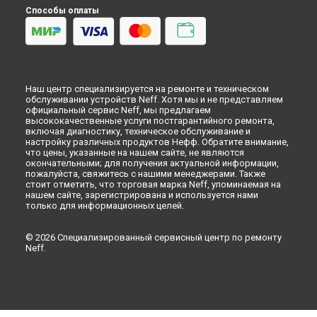
Замена заливного клапана посудомоечной машины Neff в
Способы оплаты
Красноярске
Замена заливного клапана посудомоечной машины Neff в
Перми
Замена заливного клапана посудомоечной машины Neff в
Ульяновске
Наш центр специализируется на ремонте и техническом
Замена заливного клапана посудомоечной машины Neff в
обслуживании устройств Neff. Хотя мы и не представляем
Кирове
официальный сервис Neff, мы предлагаем
высококачественные услуги постгарантийного ремонта,
Замена заливного клапана посудомоечной машины Neff в
включая диагностику, техническое обслуживание и
Оренбурге
настройку различных продуктов Нефф. Обратите внимание,
Замена заливного клапана посудомоечной машины Neff в
что цены, указанные на нашем сайте, не являются
окончательными; для получения актуальной информации,
Кемерово
пожалуйста, свяжитесь с нашими менеджерами. Также
Замена заливного клапана посудомоечной машины Neff в
стоит отметить, что торговая марка Neff, упоминаемая на
Новокузнецке
нашем сайте, зарегистрирована и используется нами
только для информационных целей.
Замена заливного клапана посудомоечной машины Neff в
Рязани
Замена заливного клапана посудомоечной машины Neff в
© 2026 Специализированный сервисный центр по ремонту
Neff.
Астрахани
Замена заливного клапана посудомоечной машины Neff в
Набережных Челнах
Замена заливного клапана посудомоечной машины Neff в
Липецке