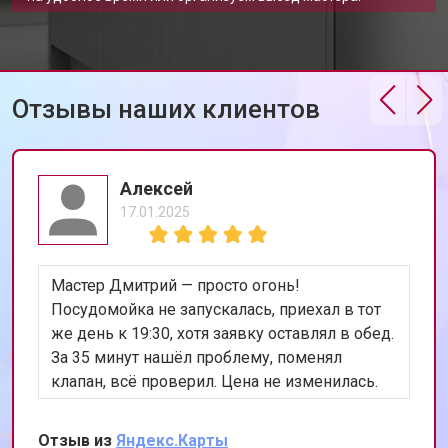
Ремонт электропроводки
от 1250 ₽
Заказать
Замена шнура питания
от 1000 ₽
Заказать
Корпусный ремонт (замена резинок,
Отзывы наших клиентов
от 850 ₽
Заказать
креплений, кнопок)
Ремонт платы управления
от 2590 ₽
Заказать
(восстановление)
Алексей
Замена датчика мутности
от 1900 ₽
Заказать
17.01.2025
Замена датчика соли
от 1100 ₽
Заказать
Замена расходомера
от 1600 ₽
Заказать
Мастер Дмитрий — просто огонь!
Замена разбрызгивателя
от 750 ₽
Заказать
Посудомойка не запускалась, приехал в тот
же день к 19:30, хотя заявку оставлял в обед.
Замена пускового конденсатора
от 1550 ₽
Заказать
циркуляционного насоса
За 35 минут нашёл проблему, поменял
клапан, всё проверил. Цена не изменилась.
Замена проточного
от 2000 ₽
Заказать
нагревательного элемента
Теперь работает лучше, чем когда покупали.
Сохранил номер, всем уже разослал.
Замена прессостата
от 1590 ₽
Заказать
Отзыв из
Яндекс.Карты