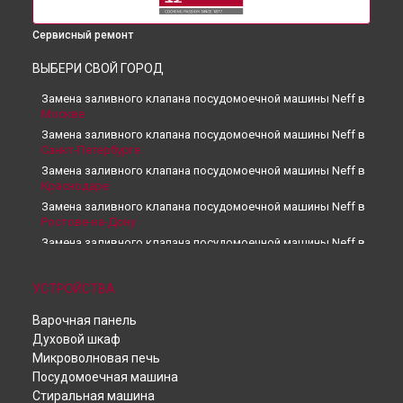
Сервисный ремонт
ВЫБЕРИ СВОЙ ГОРОД
Замена заливного клапана посудомоечной машины Neff в
Москве
Замена заливного клапана посудомоечной машины Neff в
Санкт-Петербурге
Замена заливного клапана посудомоечной машины Neff в
Краснодаре
Замена заливного клапана посудомоечной машины Neff в
Ростове-на-Дону
Замена заливного клапана посудомоечной машины Neff в
Нижнем Новгороде
Замена заливного клапана посудомоечной машины Neff в
УСТРОЙСТВА
Новосибирске
Замена заливного клапана посудомоечной машины Neff в
Варочная панель
Челябинске
Духовой шкаф
Замена заливного клапана посудомоечной машины Neff в
Микроволновая печь
Екатеринбурге
Посудомоечная машина
Замена заливного клапана посудомоечной машины Neff в
Стиральная машина
Казани