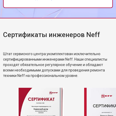
Замена П-образного уплотнителя
от 1600 ₽
Заказать
дверцы
Замена нижнего уплотнителя
от 1000 ₽
Заказать
дверцы
Замена заливного шланга с
от 1100 ₽
Заказать
системой Аквастоп
Сертификаты инженеров Neff
Замена заливного шланга
от 850 ₽
Заказать
Диагностика посудомоечной
бесплатно
Заказать
машины Neff
Штат сервисного центра укомплектован исключительно
сертифицированными инженерами Neff. Наши специалисты
проходят обязательное регулярное обучение и обладают
всеми необходимыми допусками для проведения ремонта
техники Neff на профессиональном уровне.