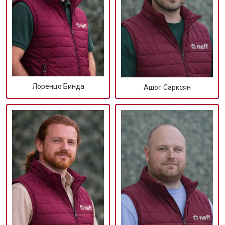
Лоренцо Бинда
Ашот Сарксян