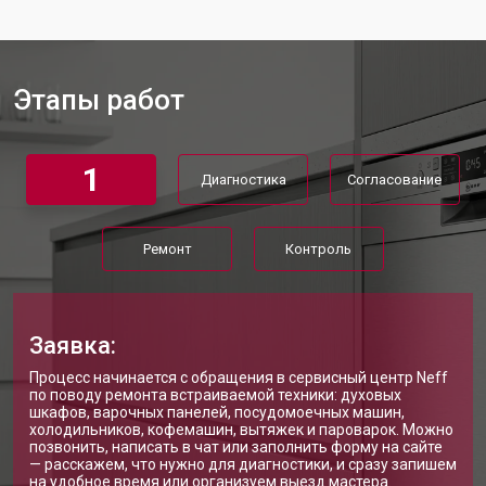
Ремонт стакана моечного бака
от 1600 ₽
Заказать
Ремонт механизма замка
от 1200 ₽
Заказать
Этапы работ
Ремонт или замена системы защиты
от 1800 ₽
Заказать
от протечек
Ремонт или замена пружины дверцы
от 1200 ₽
Заказать
1
Диагностика
Согласование
Замена платы сенсорного
от 1100 ₽
Заказать
управления
Замена водоприёмника
от 2450 ₽
Заказать
Ремонт
Контроль
Замена панели управления
от 1550 ₽
Заказать
Замена блока управления
от 2000 ₽
Заказать
Заявка:
Замена ТЭН посудомоечной
от 1750 ₽
Заказать
Процесс начинается с обращения в сервисный центр Neff
машины Neff
по поводу ремонта встраиваемой техники: духовых
Ремонт/замена датчика
шкафов, варочных панелей, посудомоечных машин,
от 1590 ₽
Заказать
температуры
холодильников, кофемашин, вытяжек и пароварок. Можно
позвонить, написать в чат или заполнить форму на сайте
Замена замка посудомоечной
— расскажем, что нужно для диагностики, и сразу запишем
от 1600 ₽
Заказать
машины Neff
на удобное время или организуем выезд мастера.