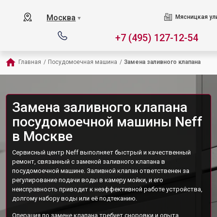
Москва
Мясницкая ул
▼
+7 (495) 127-12-54
Главная
/
Посудомоечная машина
/
Замена заливного клапана
Замена заливного клапана
посудомоечной машины Neff
в Москве
Сервисный центр Neff выполняет быстрый и качественный
ремонт, связанный с заменой заливного клапана в
посудомоечной машине. Заливной клапан ответственен за
регулирование подачи воды в камеру мойки, и его
неисправность приводит к неэффективной работе устройства,
долгому набору воды или её подтеканию.
Операция по замене клапана требует сноровки и опыта