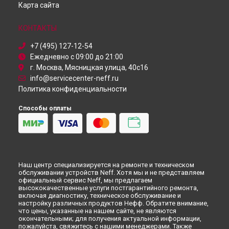
Ремонт стиральной машины Neff в
Новокузнецке
Карта сайта
Ремонт стиральной машины Neff в
Рязани
КОНТАКТЫ
Ремонт стиральной машины Neff в
Астрахани
Ремонт стиральной машины Neff в
Набережных Челнах
+7 (495) 127-12-54
Ремонт стиральной машины Neff в
Липецке
Ежедневно с 09:00 до 21:00
г. Москва, Мясницкая улица, 40с16
info@servicecenter-neff.ru
Политика конфиденциальности
Способы оплаты
Наш центр специализируется на ремонте и техническом
обслуживании устройств Neff. Хотя мы и не представляем
официальный сервис Neff, мы предлагаем
высококачественные услуги постгарантийного ремонта,
включая диагностику, техническое обслуживание и
настройку различных продуктов Нефф. Обратите внимание,
что цены, указанные на нашем сайте, не являются
окончательными; для получения актуальной информации,
пожалуйста, свяжитесь с нашими менеджерами. Также